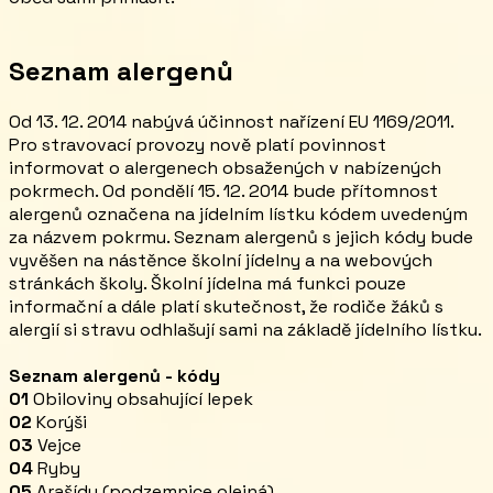
Seznam alergenů
Od 13. 12. 2014 nabývá účinnost nařízení EU 1169/2011.
Pro stravovací provozy nově platí povinnost
informovat o alergenech obsažených v nabízených
pokrmech. Od pondělí 15. 12. 2014 bude přítomnost
alergenů označena na jídelním lístku kódem uvedeným
za názvem pokrmu. Seznam alergenů s jejich kódy bude
vyvěšen na nástěnce školní jídelny a na webových
stránkách školy. Školní jídelna má funkci pouze
informační a dále platí skutečnost, že rodiče žáků s
alergií si stravu odhlašují sami na základě jídelního lístku.
Seznam alergenů - kódy
01
Obiloviny obsahující lepek
02
Korýši
03
Vejce
04
Ryby
05
Arašídy (podzemnice olejná)