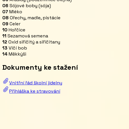
06
Sójové boby (sója)
07
Mléko
08
Ořechy, madle, pistácie
09
Celer
10
Hořčice
11
Sezamová semena
12
Oxid siřičitý a siřičitany
13
Vlčí bob
14
Měkkýši
Dokumenty ke stažení
Vnitřní řád školní jídelny
Přihláška ke stravování