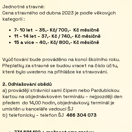
Jednotné stravné:
Cena stravného od dubna 2023 je podle věkových
kategorií :
7- 10 let – 35,- Kč/ 700,- Kč měsíčně
11 – 14 let – 37,- Kč / 740,- Kč měsíčně
15 a více – 40,- Kč/ 800,- Kč měsíčně
Vyúčtování bude prováděno na konci školního roku.
Přeplatky za stravné se budou vracet na číslo účtu,
které bylo uvedeno na přihlášce ke stravování.
2. Odhlašování obědů
a) provádějí strávníci sami čipem nebo Pardubickou
kartou na objednávkovém terminálu – nejpozději den
předem do 14,00 hodin, objednávkový terminál je
umístěn u kanceláře vedoucí ŠJ
b) telefonicky – telefon ŠJ
466 304 073