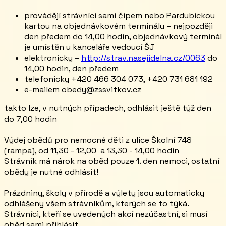
provádějí strávníci sami čipem nebo Pardubickou
kartou na objednávkovém terminálu – nejpozději
den předem do 14,00 hodin, objednávkový terminál
je umístěn u kanceláře vedoucí ŠJ
elektronicky –
http://strav.nasejidelna.cz/0063
do
14,00 hodin, den předem
telefonicky +420 466 304 073, +420 731 681 192
e-mailem obedy@zssvitkov.cz
takto lze, v nutných případech, odhlásit ještě týž den
do 7,00 hodin
Výdej obědů pro nemocné děti z ulice Školní 748
(rampa), od 11,30 - 12,00 a 13,30 - 14,00 hodin
Strávník má nárok na oběd pouze 1. den nemoci, ostatní
obědy je nutné odhlásit!
Prázdniny, školy v přírodě a výlety jsou automaticky
odhlášeny všem strávníkům, kterých se to týká.
Strávníci, kteří se uvedených akcí nezúčastní, si musí
oběd sami přihlásit.