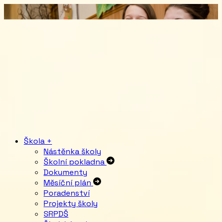
Škola
+
Nástěnka školy
Školní pokladna
Dokumenty
Měsíční plán
Poradenství
Projekty školy
SRPDŠ