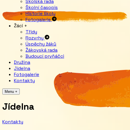
Školská rada
Školní časopis
Historie školy
Fotogalerie
Žáci
+
Třídy
Rozvrhy
Úspěchy žáků
Žákovská rada
Budoucí prvňáčci
Družina
Jídelna
Fotogalerie
Kontakty
Menu +
Jídelna
Kontakty