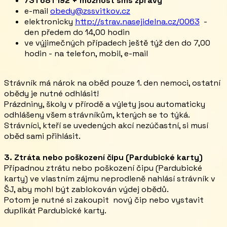
731 681 192 + možnost sms zprávy
e-mail
obedy@zssvitkov.cz
elektronicky
http://strav.nasejidelna.cz/0063
-
den předem do 14,00 hodin
ve výjimečných případech ještě týž den do 7,00
hodin - na telefon, mobil, e-mail
Strávník má nárok na oběd pouze 1. den nemoci, ostatní
obědy je nutné odhlásit!
Prázdniny, školy v přírodě a výlety jsou automaticky
odhlášeny všem strávníkům, kterých se to týká.
Strávníci, kteří se uvedených akcí nezúčastní, si musí
oběd sami přihlásit.
3. Ztráta nebo poškození čipu (Pardubické karty)
Případnou ztrátu nebo poškození čipu (Pardubické
karty) ve vlastním zájmu neprodleně nahlásí strávník v
ŠJ, aby mohl být zablokován výdej obědů.
Potom je nutné si zakoupit nový čip nebo vystavit
duplikát Pardubické karty.