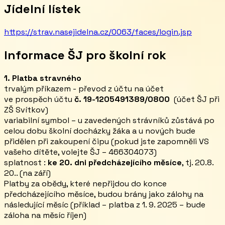
Jídelní lístek
https://strav.nasejidelna.cz/0063/faces/login.jsp
Informace ŠJ pro školní rok
1. Platba stravného
trvalým příkazem - převod z účtu na účet
ve prospěch účtu
č. 19-1205491389/0800
(účet ŠJ při
ZŠ Svítkov)
variabilní symbol – u zavedených strávníků zůstává po
celou dobu školní docházky žáka a u nových bude
přidělen při zakoupení čipu (pokud jste zapomněli VS
vašeho dítěte, volejte ŠJ – 466304073)
splatnost :
ke 20. dni předcházejícího měsíce
, tj. 20.8.
20.. (na září)
Platby za obědy, které nepřijdou do konce
předcházejícího měsíce, budou brány jako zálohy na
následující měsíc (příklad – platba z 1. 9. 2025 – bude
záloha na měsíc říjen)